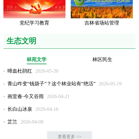
党纪学习教育
吉林省场站管理
生态文明
林苑文学
林区民生
啼血杜鹃红
2026-05-20
青山咋变“钱袋子”？这个林业站有“绝活”
2026-05-19
画堂春·今又谷雨
2026-04-21
长白山冰泉
2026-04-16
芷兰
2026-04-08
查看更多 >>