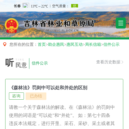

您所在的位置：
首页
>
助企惠民
>
惠民互动
>
局长信箱
>
信件公示
听
TING
查看历史数据

信件公示
民意
《森林法》罚则中可以处和并处的区别
咨询
已办结
请教一个关于森林法的解读。在《森林法》的罚则中
使用的词语是“可以处”和“并处”。 如：第七十四条
违反本法规定，进行开垦、采石、采砂、采土或者其