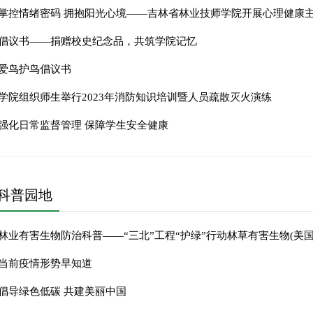
掌控情绪密码 拥抱阳光心境——吉林省林业技师学院开展心理健康
倡议书——捐赠校史纪念品，共筑学院记忆
爱鸟护鸟倡议书
学院组织师生举行2023年消防知识培训暨人员疏散灭火演练
强化日常监督管理 保障学生安全健康
科普园地
林业有害生物防治科普——“三北”工程“护绿”行动林草有害生物(美
当前疫情形势早知道
倡导绿色低碳 共建美丽中国