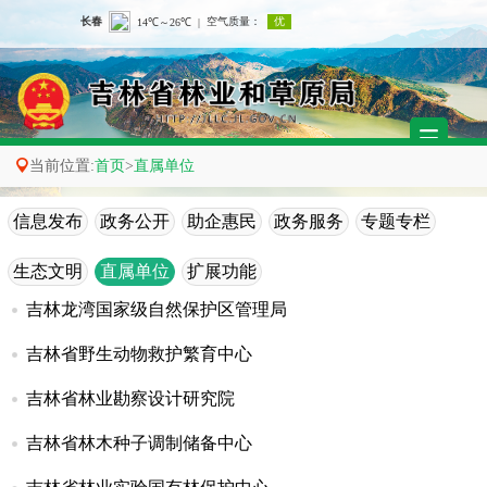

当前位置:
首页
>
直属单位
信息发布
政务公开
助企惠民
政务服务
专题专栏
生态文明
直属单位
扩展功能
吉林龙湾国家级自然保护区管理局
吉林省野生动物救护繁育中心
吉林省林业勘察设计研究院
吉林省林木种子调制储备中心