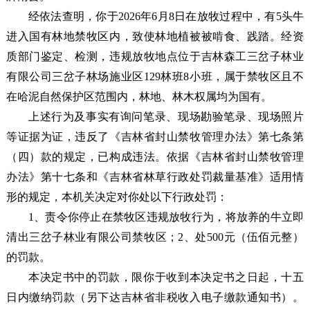
经依法查明，你于2026年6月8日在放牧过程中，有5头牛
进入国有林地禁牧区内，致使林地植被被啃食、践踏。经资
质部门鉴定、检测，违规放牧地点位于吉林森工三岔子林业
有限公司三岔子林场施业区129林班8小班，属于禁牧区且不
在哈泥自然保护区范围内，林地、林木权属均为国有。
上述行为及事实有询问笔录、现场勘验笔录、现场照片
等证据为证，违反了《吉林省封山禁牧管理办法》第七条第
（四）款的规定，已构成违法。依据《吉林省封山禁牧管理
办法》第十七条和《吉林省林草行政处罚裁量基准》适用情
形的规定，本机关决定对你处以下行政处罚：
1、责令你停止在禁牧区违规放牧行为，将放养的牛立即
清出三岔子林业有限公司禁牧区；2、处500元（伍佰元整）
的罚款。
本决定书中的罚款，限你于收到本决定书之日起，十五
日内缴纳罚款（另下达吉林省非税收入电子缴款通知书）。