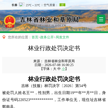

您所在的位置：
首页
>
政务公开
>
局发文件
林业行政处罚决定书
来源：
吉林省林业和草原局
日期：
2026-07-08 16:00:25
【字体：
大
中
小
】
林业行政处罚决定书
吉林（技服）
林罚决字
〔2026〕第54号
被处罚人姓名王**，性别男，出生日期19**年**月**日，身
份证号码220523************，工作单位无，现住址吉林省
辉南县。