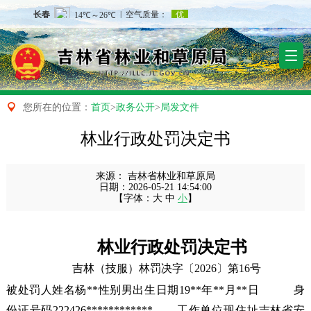

您所在的位置：
首页
>
政务公开
>
局发文件
林业行政处罚决定书
来源：
吉林省林业和草原局
日期：
2026-05-21 14:54:00
【字体：
大
中
小
】
林业行政处罚决定书
吉林（技服）林罚决字〔2026〕第16号
被处罚人姓名
杨**
性别男出生日期19**年**月**日
身
份证号码
222426************
工作单位现住址
吉林省安