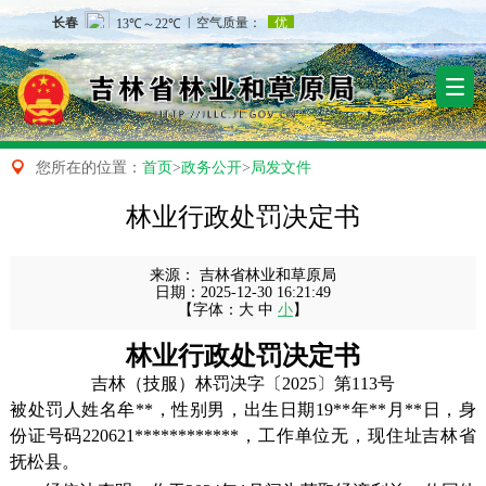

您所在的位置：
首页
>
政务公开
>
局发文件
林业行政处罚决定书
来源：
吉林省林业和草原局
日期：
2025-12-30 16:21:49
【字体：
大
中
小
】
林业行政处罚决定书
吉林（技服）林罚决字〔2025〕第113号
被处罚人姓名牟**，性别男，出生日期19**年**月**日，身
份证号码220621************，工作单位无，现住址吉林省
抚松县。