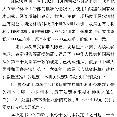
经依法查明，你于2024年1月间为获取经济利益，伙同他
人在未经林业主管部门批准的情况下，使用油锯盗伐国有林
木14株。经资质部门鉴定、检测、评估，现场位于露水河林
业有限公司四湖林场2林班9小班3林班1小班，权属国有，树
种：柞树13株，胡桃楸1株，根径24厘米—46厘米,合计立木蓄
积8.0099立方米，原木材积5.7243立方米，价值10114.9元。
上述行为及事实有本人陈述、现场照片证据、现场勘验
笔录、鉴定报告等证据为证，违反了《中华人民共和国森林
法》第三十九条第一款的规定，已构成违法。依据《中华人
民共和国森林法》第七十六条第一款及《吉林省林草行政处
罚裁量基准》的规定，本机关决定对你处以下行政处罚：
1、责令你于2026年5月10日前在原地补种盗伐株数五倍
的树木，即：70株树木（另下达责令限期补种树木通知
书）；2、处盗伐林木价值八倍的罚款，即：80919.2元（捌万
零玖佰壹拾玖元贰角）。
本决定书中的罚款，限你于收到本决定书之日起，十五