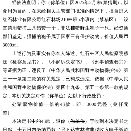
经依法查明，你（
你单位
）因2025年2月末(禁猎期)
，
以
食用为目的
，在未经相关主管部门批准的情况下，擅自进入
红石林业有限公司红石林场210林班5小班内（禁猎区），设
置禁用猎捕工具猎套一个，非法捕猎野生狍子一只。经资质
部门鉴定，猎捕的狍子属于国家三有保护动物，价值人民币
3000元。
上述行为及事实有你本人陈述、红石林区人民检察院移
送《检察意见书》、《不起诉决定书》、《刑事侦查卷宗》
等证据为证，违反了
《中华人民共和国野生动物保护法》第
三十一条第二款的有关规定
，已构成违法。依据《
中华人民
共和国野生动物保护法
》第四十九条、第五十条第一款的规
定，本机关决定对你（
你单位
）处以下行政处罚：
处猎获物价值
一倍的罚款，即：3000元整（叁仟元
整）
本决定书中的罚款，限你（
你单位
）于收到本决定书之
日起，十五日内缴纳罚款（另下达吉林省非税收入电子缴款