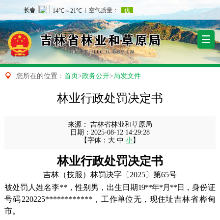

您所在的位置：
首页
>
政务公开
>
局发文件
林业行政处罚决定书​
来源：
吉林省林业和草原局
日期：
2025-08-12 14:29:28
【字体：
大
中
小
】
林业行政处罚决定书
吉林（技服）林罚决字〔2025〕第65号
被处罚人姓名李**，性别男，出生日期
19**年*月**日
，身份证
号码220225************，
工作单位无，现住址
吉林省桦甸
市。