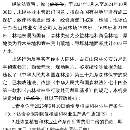
经依法查明，你（
你单位
）
于2024年8月末至2024年10月
30日，未经林业主管部门同意，擅自在国有林地里进行施工
探矿，致使林地遭到毁坏。经资质部门鉴定、检测，现场位
于白石山林业有限公司大石河林场15林班，16林班和21林
班，林地权属为国有，森林类别为公益林地和商品林地，原
地类为乔木林地和宜林荒山荒地，毁坏林地面积共计4073平
方米。
上述行为及事实有你本人陈述、白石山森林公安分局刑
事侦查卷宗、勘验笔录、现场照片、鉴定结论等证据为证，
违反了
《中华人民共和国森林法》第三十九条森林保护
的规
定，已构成违法。依据
《中华人民共和国森林法》七十四条
第一款
和《吉林省林业行政处罚裁量基准》的规定，本机关
决定对你（
你单位
）处以下行政处罚：
1.
责令你于2025年5月10日前恢复植被和林业生产条件；
（另下达责令限期恢复植被和林业生产条件通知书）；
2.处恢复植被和林业生产条件所需费用二倍的罚款，即：
126105.00元（壹拾贰万陆仟壹佰零伍元整）。