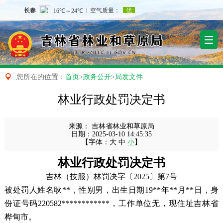

您所在的位置：
首页
>
政务公开
>
局发文件
林业行政处罚决定书
来源：
吉林省林业和草原局
日期：
2025-03-10 14:45:35
【字体：
大
中
小
】
林业行政处罚决定书
吉林（技服）林罚决字〔2025〕第7号
被处罚人姓名
耿**，
性别
男，
出生日期
19**年**月**日
，身
份证号码220582************，工作单位无，现住址吉林省
桦甸市。