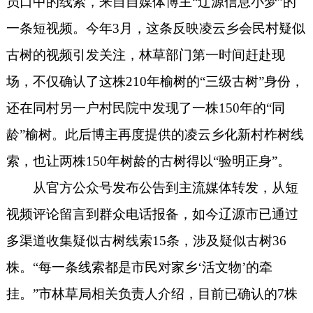
员口中的线索，来自自媒体博主“辽源信息小梦”的
一条短视频。今年3月，这条反映凌云乡会民村疑似
古树的视频引发关注，林草部门第一时间赶赴现
场，不仅确认了这株210年榆树的“三级古树”身份，
还在同村另一户村民院中发现了一株150年的“同
龄”榆树。此后博主再度提供的凌云乡化新村柞树线
索，也让两株150年树龄的古树得以“验明正身”。
从官方公众号发布公告到主流媒体转发，从短
视频评论留言到群众电话报备，如今辽源
市
已通过
多渠道
收集疑似古树
线索
1
5
条，
涉及
疑似古树
36
株。
“每一条线索都是市民对家乡‘活文物’的牵
挂。”市林草局相关负责人介绍，目前已确认的7株