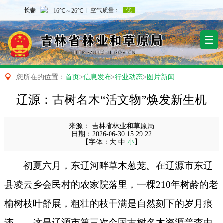

您所在的位置：
首页
>
信息发布
>
行业动态
>
图片新闻
辽源：古树名木“活文物”焕发新生机
来源：
吉林省林业和草原局
日期：
2026-06-30 15:29:22
【字体：
大
中
小
】
初夏六月，东辽河畔草木葱茏。在辽源市东辽
县凌云乡会民村的农家院落里，一棵
210年树龄的老
榆树枝叶舒展，
粗壮的枝干满是自然刻下的岁月痕
迹
——这是辽源市第三次全国古树名木资源普查中