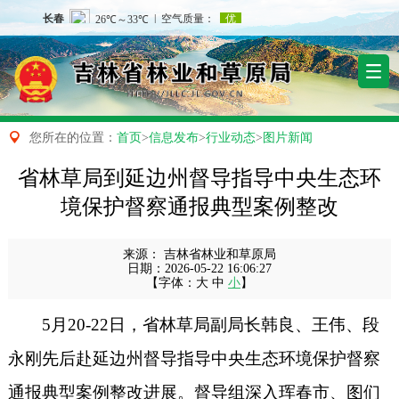

您所在的位置：
首页
>
信息发布
>
行业动态
>
图片新闻
省林草局到延边州督导指导中央生态环
境保护督察通报典型案例整改
来源：
吉林省林业和草原局
日期：
2026-05-22 16:06:27
【字体：
大
中
小
】
5月20-2
2
日，省林草局副局长
韩良、
王伟、段
永刚
先后
赴延边州督导
指导
中央生态环境保护督察
通报典型案例整改
进展
。
督导
组深入珲春市、图们