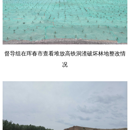
督导
组在珲春市查看堆放高铁洞渣破坏林地整改情
况