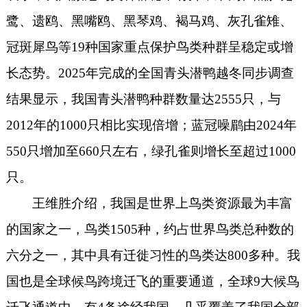
鹭、遗鸥、黑嘴鸥、黑琴鸡、褐马鸡、灰孔雀雉、
冠斑犀鸟等19种国家重点保护鸟类种群呈稳定或增
长态势。2025年完成的全国青头潜鸭越冬同步调查
结果显示，我国青头潜鸭种群数量达2555只，与
2012年的1000只相比实现倍增；蓝冠噪鹛由2024年
550只增加至660只左右，绿孔雀则增长至超过1000
只。
王维胜介绍，我国是世界上鸟类资源最为丰富
的国家之一，鸟类1505种，约占世界鸟类总种数的
六分之一，其中具有迁徙习性的鸟类达800多种。我
国也是全球候鸟跨境迁飞的重要通道，全球9大候鸟