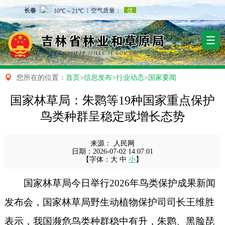

您所在的位置：
首页
>
信息发布
>
行业动态
>
国家要闻
国家林草局：朱鹮等19种国家重点保护
鸟类种群呈稳定或增长态势
来源：
人民网
日期：
2026-07-02 14:07:01
【字体：
大
中
小
】
国家林草局今日举行2026年鸟类保护成果新闻
发布会，国家林草局野生动植物保护司司长王维胜
表示，我国濒危鸟类种群稳中有升，朱鹮、黑脸琵