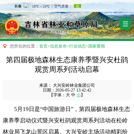

您所在的位置：
首页
>
信息发布
>
行业动态
>
国家要闻
第四届极地森林生态康养季暨兴安杜鹃
观赏周系列活动启幕
来源：
大兴安岭林业集团公司
日期：
2026-05-27 13:42:42
【字体：
大
中
小
】
5月19日是“中国旅游日”，第四届极地森林生态
康养季启动仪式暨兴安杜鹃观赏周系列活动在松岭
林业局飞龙山景区启幕。
大兴安岭主场活动精彩纷