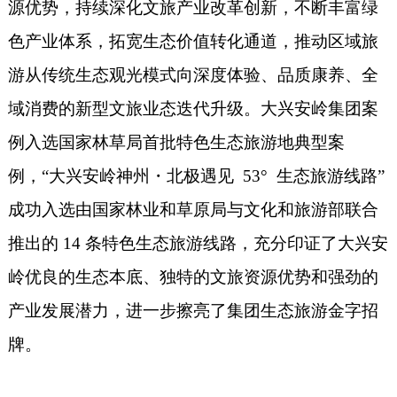
源优势，持续深化文旅产业改革创新，不断丰富绿
色产业体系，拓宽生态价值转化通道，推动区域旅
游从传统生态观光模式向深度体验、品质康养、全
域消费的新型文旅业态迭代升级。
大兴安岭集团案
例入选国家林草局首批特色生态旅游地典型案
例，“大兴安岭神州・北极遇见 53° 生态旅游线路”
成功入选由国家林业和草原局与文化和旅游部联合
推出的 14 条特色生态旅游线路，充分印证了大兴安
岭优良的生态本底、独特的文旅资源优势和强劲的
产业发展潜力，进一步擦亮了集团生态旅游金字招
牌。