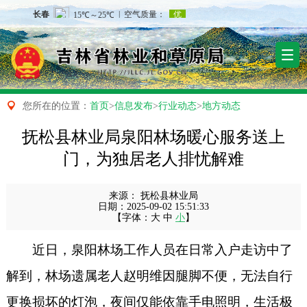

您所在的位置：
首页
>
信息发布
>
行业动态
>
地方动态
抚松县林业局泉阳林场暖心服务送上
门，为独居老人排忧解难
来源：
抚松县林业局
日期：
2025-09-02 15:51:33
【字体：
大
中
小
】
近日，泉阳林场工作人员在日常入户走访中了
解到，林场遗属老人赵明维因腿脚不便，无法自行
更换损坏
的灯泡
，夜间
仅
能依靠手电照明，生活极