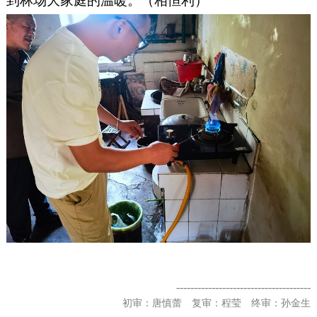
到林场大家庭的温暖。（
相恒利
）
--------------------------------------
初审：唐慎蕾 复审：程莹 终审：孙金生