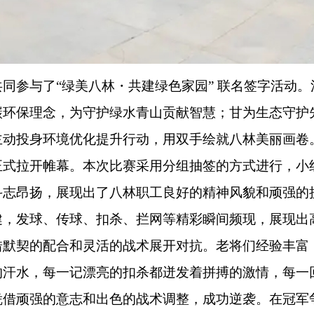
同参与了“绿美八林・共建绿色家园” 联名签字活动
碳环保理念，为守护绿水青山贡献智慧；甘为生态守护
主动投身环境优化提升行动，用双手绘就八林美丽画卷
正式拉开帷幕。本次比赛采用分组抽签的方式进行，小
斗志昂扬，展现出了八林职工良好的精神风貌和顽强的
健，发球、传球、扣杀、拦网等精彩瞬间频现，展现出
借默契的配合和灵活的战术展开对抗。老将们经验丰富
的汗水，每一记漂亮的扣杀都迸发着拼搏的激情，每一
凭借顽强的意志和出色的战术调整，成功逆袭。在冠军