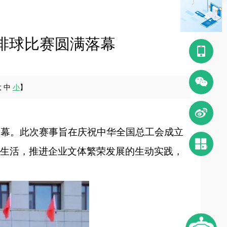
气排球比赛圆满落幕
󰀿
󰄆
大
中
小
】

落幕。此次赛事旨在庆祝中华全国总工会成立

健康生活，推进企业文体繁荣发展的生动实践，