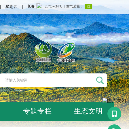
日 | 星期四 |
关闭
务
专题专栏
生态文明
󰀿