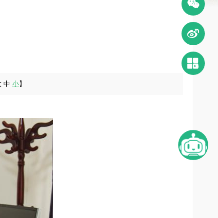
󰄆


大
中
小
】