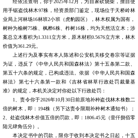
经依法查明，你于2025年12月，为自家砍烧柴，擅自使
用手锯盗伐林木97株，经资质部门鉴定，现场位于天桥岭林
业局上河林场16林班2小班（虎豹园区），林木权属为国有，
树种为榆树75株、枫桦6株、柞树16株，均为天然活立木；涉
案总立木蓄积为1.3311立方米，原木材积0.5676立方米，林木
价值为361.29元。
上述行为及事实有本人陈述和公安机关移交卷宗等证据
为证，违反了《中华人民共和国森林法》第十五条第二款、
第五十六条的规定，已构成违法。依据《中华人民共和国森
林法》第七十六条第一款和《吉林省林草行政处罚裁量基
准》的规定，本机关决定对你处以下行政处罚：
1、责令你于2026年10月30日前原地补种盗伐林木株数二
倍的树木，即：194株（另下达责令限期补种树木通知书）；
2、处盗伐林木价值五倍的罚款，即：1806.45元（壹仟捌佰零
陆元肆角伍分）。
本决定书中的罚款，限你于收到本决定书之日起，十五