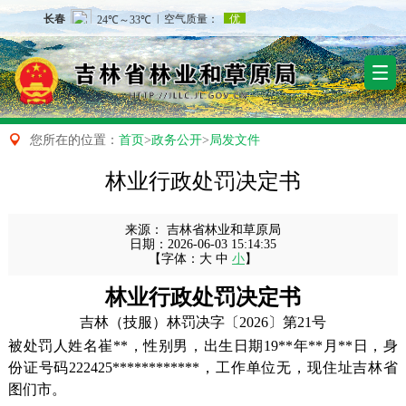

您所在的位置：
首页
>
政务公开
>
局发文件
林业行政处罚决定书
来源：
吉林省林业和草原局
日期：
2026-06-03 15:14:35
【字体：
大
中
小
】
林业行政处罚决定书
吉林（技服）林罚决字〔2026〕
第21号
被处罚人姓名
崔**
，性别男，出生日期19**年**月**日，身
份证号码222425************，工作单位无，现住址吉林省
图们市。