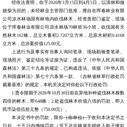
经依法查明，你于
2026年3月15日到4月5日
，以清林和做
烧柴为目的，
未经林业主管部门批准，擅自在珲春林业有限
公司凉水林场国有林地内砍伐林木，经资质部门鉴定，现场
位于珲春林业有限公司
凉水林场70林班36小班，砍伐
国有天
然林木162株
，总立木蓄积2.7207立方米，
总原木材积0.4168
立方米，总涉案价值125.00元。
上述行为及事实有当事人询问笔录、现场勘验查笔录、
现场照片、鉴定结论等证据为证，违反了《中华人民共和国
森林法》第三十九条的规定，已构成违法。依据《中华人民
共和国森林法》第七十六条第一款、《吉林省林草行政处罚
裁量基准》的规定，本机关决定对你处以下行政处罚:
1.责令限期于2026年10月30日前在异地补种盗伐林木株数
四倍的树木，即648株；2.处盗伐林木价值六倍的罚款，即人
民币
柒佰伍拾元整（750.00元）。
本决定书中的罚款，限你
（
你单位）
于收到本决定书之
日起，十五日内缴纳罚款（另下达吉林省非税收入电子缴款