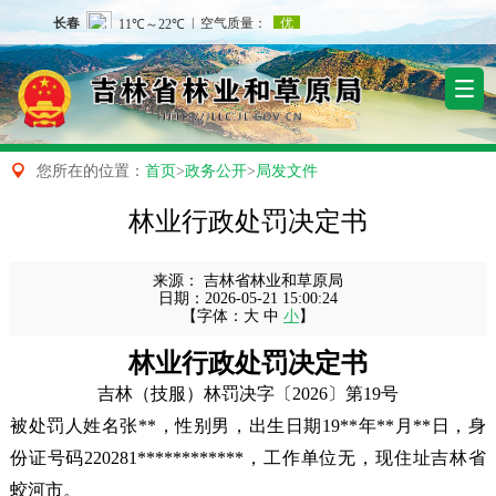

您所在的位置：
首页
>
政务公开
>
局发文件
林业行政处罚决定书
来源：
吉林省林业和草原局
日期：
2026-05-21 15:00:24
【字体：
大
中
小
】
林业行政处罚决定书
吉林（技服）林罚决字〔2026〕第19号
被处罚人姓名张**，性别男，出生日期19**年**月**日，身
份证号码220281************，工作单位无，现住址吉林省
蛟河市。