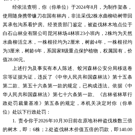
经依法查明，你（你单位）于2024年8月，
为制作架条，
使用随身携带镰刀在国有林内，非法采伐2株水曲柳幼树带回
其承包沟系看护房。经资质部门鉴定，被盗伐林木地点位于
白石山林业有限公司琵河林场4林班23小班内，2株均为天然
水曲柳活立木，一株
根径均为2厘米，树龄4年，
一株
根径均
为3厘米，树龄6年，
系国家Ⅱ级重点保护植物，
权属国有，
价
值28.00元。
上述行为及事实有
本人陈述、蛟河森林公安分局移送卷
宗
等证据为证，违反了
《中华人民共和国森林法》第十五条
第二款、第五十六条第一款的规定，已构成违法。
依据《中
华人民共和国森林法》第七十六条第一款、
《吉林省林草行
政处罚裁量基准》第五条
的规定，本机关决定对你（你单
位）处以下行政处罚：
1. 责令你于2026年10月30日前在原地补种盗伐株数三倍
的树木，即：6株；2.处盗伐林木价值五倍的罚款，即140.00