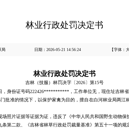
林业行政处罚决定书
原局
日期：
2026-05-21 14:56:24
【字体：
林业行政处罚决定书
吉林（技服）林罚决字〔2026〕第15号
日，
身份证号码
222426***********
，工作单位无，现住址
吉林省
管部门批准的情况下，以保护家禽为目的，擅自在白河林业局两江林
现场照片证据
等证据为证，违反了
《中华人民共和国野生动物保
九条第二款、《吉林省林草行政处罚裁量基准》第五十一项
的规