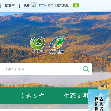
日 | 星期五 |
关闭
务
专题专栏
生态文明