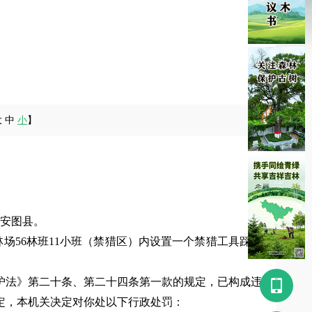
大
中
小
】
安图县。
场56林班11小班（禁猎区）内设置一个禁猎工具踩盘
护法》第二十条、第二十四条第一款
的规定，已构成违
󰀿
定，本机关决定对你处以下行政处罚：