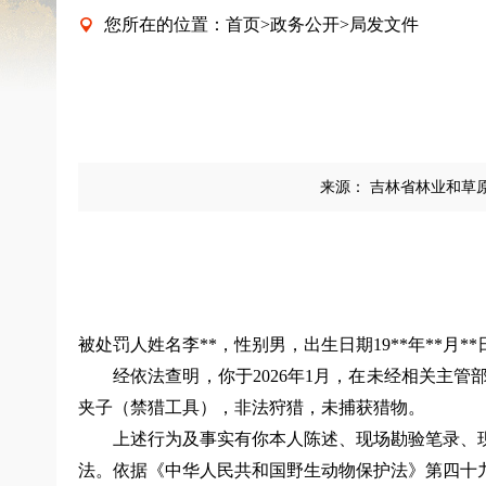
您所在的位置：
首页
>
政务公开
>
局发文件

来源：
吉林省林业和草
被处罚人姓名
李**，
性别男，出生日期19**年**月**
经依法查明，你
于2026年1月，在未经相关主
夹子（禁猎工具），非法狩猎，未捕获猎物。
上述行为及事实有
你本人陈述、现场勘验笔录、
法。依据
《中华人民共和国野生动物保护法》第四十