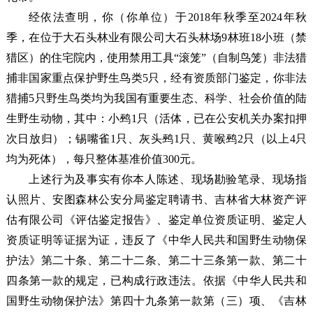
经依法查明，你（你单位）于
2018年秋季至2024年秋
季，在位于大石头林业有限公司大石头林场9林班18小班（禁
猎区）的住宅院内，使用禁用工具“滚笼”（自制鸟笼）非法猎
捕非国家重点保护野生鸟类5只，经有资质部门鉴定，你非法
猎捕5只野生鸟类均为我国有重要生态、科学、社会价值的陆
生野生动物，其中：小鹀1只（活体，已在公安机关办案扣押
次日放归）；锡嘴雀1只、灰头鹀1只、黄喉鹀2只（以上4只
均为死体），每只整体基准价值300元。
上述行为及事实有你本人陈述、
现场勘验笔录、现场指
认照片、安图森林公安分局鉴定聘请书、吉林省大林资产评
估有限公司《评估鉴定报告》、鉴定单位资质证明、鉴定人
资质证明等
证据为证，违反了《中华人民共和国野生动物保
护法》第二十条、第二十二条、第二十三条第一款、第二十
四条第一款的规定，已构成行政违法。依据《中华人民共和
国野生动物保护法》第四十九条第一款第（三）项、《吉林