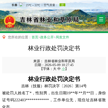

您所在的位置：
首页
>
政务公开
>
局发文件
林业行政处罚决定书
来源：
吉林省林业和草原局
日期：
2026-05-09 10:27:45
【字体：
大
中
小
】
林业行政处罚决定书
吉林（技服）林罚决字〔2026〕第14号
被处罚人姓名丁*，性别男，出生日期19**年**月**日，身份
证号码222403************，工作单位无，现住址吉林省敦
化市。