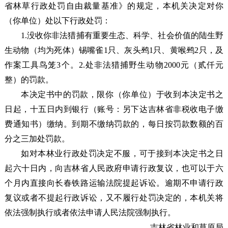
省林草行政处罚自由裁量基准》的规定，本机关决定对你
（你单位）处以下行政处罚：
1.没收你非法猎捕有重要生态、科学、社会价值的陆生野
生动物（均为死体）锡嘴雀1只、灰头鹀1只、黄喉鹀2只，及
作案工具鸟笼3个。2.处非法猎捕野生动物2000元（贰仟元
整）的罚款。
本决定书中的罚款，限你（你单位）于收到本决定书之
日起，十五日内到银行（账号：另下达吉林省非税收电子缴
费通知书）缴纳。到期不缴纳罚款的，每日按罚款数额的百
分之三加处罚款。
如对本林业行政处罚决定不服，可于接到本决定书之日
起六十日内，向吉林省人民政府申请行政复议，也可以于六
个月内直接向长春铁路运输法院提起诉讼。逾期不申请行政
复议或者不提起行政诉讼，又不履行处罚决定的，本机关将
依法强制执行或者依法申请人民法院强制执行。
吉林省林业和草原局