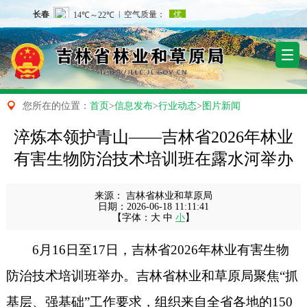

您所在的位置：
首页
>
信息发布
>
行业动态
>
图片新闻
淬炼本领护青山——吉林省2026年林业
有害生物防治技术培训班在露水河举办
来源：
吉林省林业和草原局
日期：
2026-06-18 11:11:41
【字体：
大
中
小
】
6月16日至17日，吉林省2026年林业有害生物
防治技术培训班举办。
吉林省林业和草原局
聚焦
“抓
基层、强基础”工作要求，组织来自全省各地的1
50