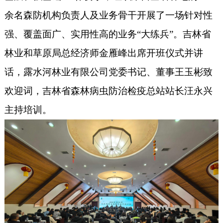
余名森防机构负责人及业务骨
干
开展了一场针对性
强、覆盖面广、实用性高的业务
“大练兵”。吉林省
林业和草原局
总经济师金雁峰
出席开班仪式并讲
话，露水河林业有限公司
党委书记、董事王玉彬致
欢迎词，吉林省森林病虫防治检疫总站站长汪永兴
主持培训。