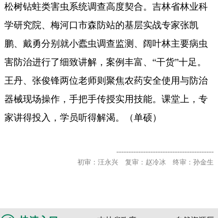
松树钻蛀类害虫系统调查高度契合。吉林省林业科
学研究院
、梅河口市森防站的
基层实战专家张凯
鹏、戴勇分别就小蠹虫调查监测、阔叶林主要病虫
害防治进行了细致讲解，案例丰富、
“干货”十足。
王丹
、张俊锋
两位老师则聚焦
农药安全使用与
防治
器械现场操作，手把手传授实用技能。课堂上，专
家讲得投入，学员听得解渴。
（
单硕）
----------------------------------------
初审：汪永兴 复审：赵冷冰 终审：孙金生