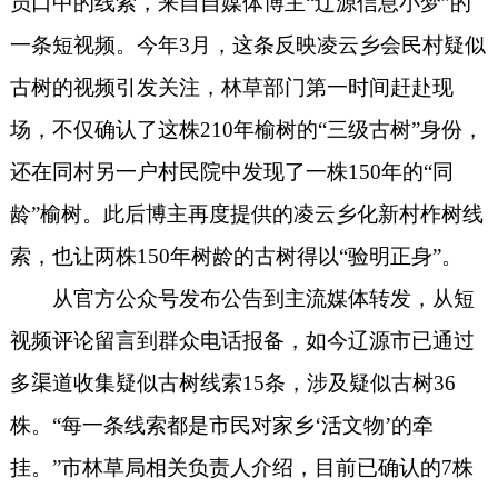
员口中的线索，来自自媒体博主“辽源信息小梦”的
一条短视频。今年3月，这条反映凌云乡会民村疑似
古树的视频引发关注，林草部门第一时间赶赴现
场，不仅确认了这株210年榆树的“三级古树”身份，
还在同村另一户村民院中发现了一株150年的“同
龄”榆树。此后博主再度提供的凌云乡化新村柞树线
索，也让两株150年树龄的古树得以“验明正身”。
从官方公众号发布公告到主流媒体转发，从短
视频评论留言到群众电话报备，如今辽源
市
已通过
多渠道
收集疑似古树
线索
1
5
条，
涉及
疑似古树
36
株。
“每一条线索都是市民对家乡‘活文物’的牵
挂。”市林草局相关负责人介绍，目前已确认的7株