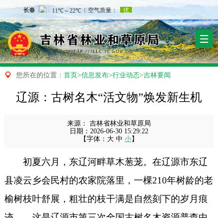

您所在的位置：
首页
>
信息发布
>
行业动态
>
吉林要闻
辽源：古树名木“活文物”焕发新生机
来源：
吉林省林业和草原局
日期：
2026-06-30 15:29:22
【字体：
大
中
小
】
初夏六月，东辽河畔草木葱茏。在辽源市东辽
县凌云乡会民村的农家院落里，一棵
210年树龄的老
榆树枝叶舒展，
粗壮的枝干满是自然刻下的岁月痕
迹
——这是辽源市第三次全国古树名木资源普查中