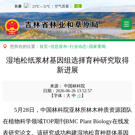

您所在的位置：
首页
>
信息发布
>
行业动态
>
国家要闻
湿地松纸浆材基因组选择育种研究取得
新进展
来源：
中国林科院
日期：
2026-06-26 13:52:57
【字体：
大
中
小
】
5月28日，中国林科院亚林所林木种质资源团队
在植物科学领域TOP期刊
BMC Plant Biology
在线发
表研究论文。该研究成功构建湿地松育种群体基因