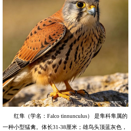
红隼（学名：Falco tinnunculus） 是隼科隼属的
一种小型猛禽。体长31-38厘米；雄鸟头顶蓝灰色，