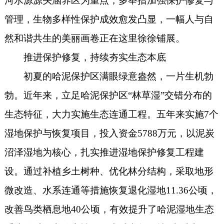
河水源源头涵养区为重点，多举措加强保护修复与
管理，生物多样性保护成效愈发凸显，一幅人与自
然和谐共生的美丽画卷正在这里徐徐铺展。
推进保护修复，持续夯实生态本底
初夏的哈泥保护区满眼绿意盎然，一片生机勃
勃。近年来，立足哈泥保护区“林草湿”交错分布的
生态特征，大力实施生态连通工程。五年来实施7个
湿地保护与恢复项目，投入资金5788万元，以泥炭
沼泽湿地为核心，扎实推进湿地保护修复工程建
设。通过补植乡土树种、优化林分结构，采取地形
微改造、水系连通等措施恢复退化湿地11.36公顷，
改善鸟类栖息地40公顷，有效提升了哈泥湿地生态