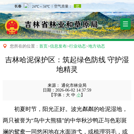

您所在的位置：
首页
>
信息发布
>
行业动态
>
地方动态
吉林哈泥保护区：筑起绿色防线 守护湿
地精灵
来源：
通化市林业局
日期：
2026-06-02 14:37:59
【字体：
大
中
小
】
初夏时节，阳光正好。波光粼粼的哈泥湿地，
两只被誉为“鸟中大熊猫”的中华秋沙鸭正与色彩斑
斓的鸳鸯一同悠闲地在水面游弋，或梳理羽毛，或