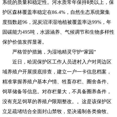
系统的质量和稳定性。河水质常年保持Ⅱ类以上，保
护区森林覆盖率稳定在86.4%，自然生态系统聚集
度指数超96，泥炭沼泽湿地植被覆盖率达99%，年
固碳能力495吨，水源涵养、气候调节和生物多样性
保护价值发挥显著。
严格管护措施，为湿地精灵守护“家园”
近日，哈泥保护区工作人员进村入户对周边区
域养殖户开展摸底排查，建立一户一卡信息档案，
精准掌握养殖户基本户情、牲畜存栏、圈舍条件、
饲草储备等信息。对存栏量大，不具备圈养条件，
没有充足饲草的养殖户限期整改。。这是该保护区
立足疏堵结合全面封山禁牧，坚决遏制各类偷牧、