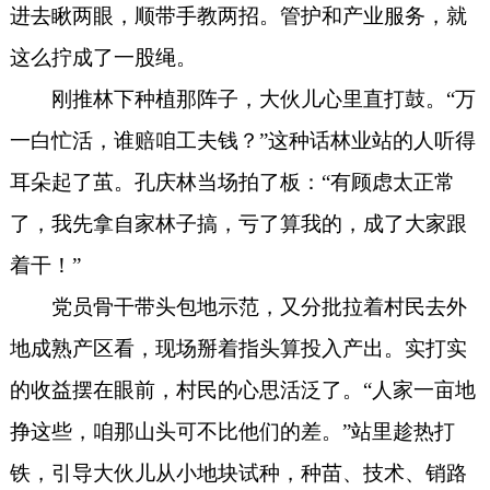
进去瞅两眼，顺带手教两招。管护和产业服务，就
这么拧成了一股绳。
刚推林下种植那阵子，大伙儿心里直打鼓。“万
一白忙活，谁赔咱工夫钱？”这种话林业站的人听得
耳朵起了茧。孔庆林当场拍了板：“有顾虑太正常
了，我先拿自家林子搞，亏了算我的，成了大家跟
着干！”
党员骨干带头包地示范，又分批拉着村民去外
地成熟产区看，现场掰着指头算投入产出。实打实
的收益摆在眼前，村民的心思活泛了。“人家一亩地
挣这些，咱那山头可不比他们的差。”站里趁热打
铁，引导大伙儿从小地块试种，种苗、技术、销路