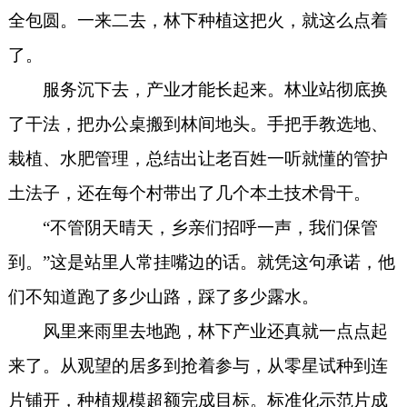
全包圆。一来二去，林下种植这把火，就这么点着
了。
服务沉下去，产业才能长起来。林业站彻底换
了干法，把办公桌搬到林间地头。手把手教选地、
栽植、水肥管理，总结出让老百姓一听就懂的管护
土法子，还在每个村带出了几个本土技术骨干。
“不管阴天晴天，乡亲们招呼一声，我们保管
到。”这是站里人常挂嘴边的话。就凭这句承诺，他
们不知道跑了多少山路，踩了多少露水。
风里来雨里去地跑，林下产业还真就一点点起
来了。从观望的居多到抢着参与，从零星试种到连
片铺开，种植规模超额完成目标。标准化示范片成