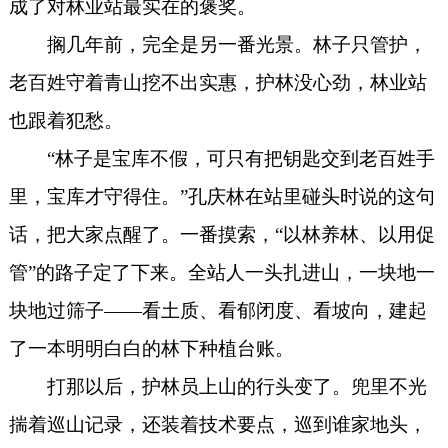
成了对林业站最实在的褒奖。
搁几年前，完全是另一番光景。林子只管护，
老百姓守着青山挖不出实惠，护林没心劲，林业站
也跟着犯愁。
“林子是宝库不假，可只有把钥匙交到老百姓手
里，宝库才守得住。”孔庆林在站里碰头时说的这句
话，把大家点醒了。一番摸索，“以林养林、以用促
管”的路子定了下来。全站人一头扎进山，一块地一
块地过筛子——看土质、看郁闭度、看坡向，建起
了一本明明白白的林下种植台账。
打那以后，护林员上山的行头变了。兜里不光
揣着巡山记录，还装着技术要点，巡到谁家地头，