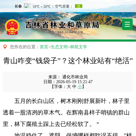

您所在的位置：
首页
>
生态文明
>
林苑文学
青山咋变“钱袋子”？这个林业站有“绝活”
来源：
通化市林业局
日期：
2026-05-19 15:21:47
【字体：
大
中
小
】
五月的长白山区，树木刚刚舒展新叶，林子里
透着一股清冽的草木气。在辉南县样子哨镇的群山
里，林下腐殖土踩上去已经松软了。 “
地温稳住了，遮阴、保墒哪样都耽误不得。”样